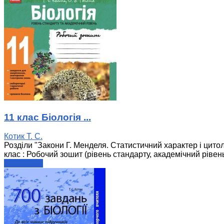
11 клас Біологія ...
Котик Т. С.
Розділи "Закони Г. Менделя. Статистичний характер і цитол
клас : Робочий зошит (рівень стандарту, академічний рівень) /
читати далі