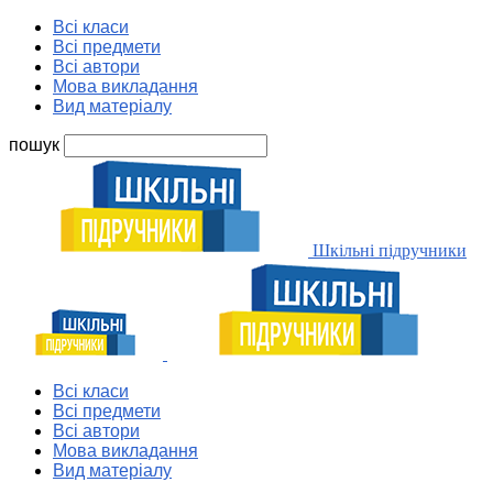
Всі класи
Всі предмети
Всі автори
Мова викладання
Вид матеріалу
пошук
Шкільні підручники
Всі класи
Всі предмети
Всі автори
Мова викладання
Вид матеріалу