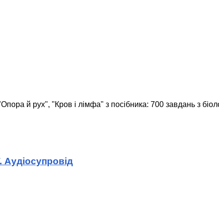
пора й рух", "Кров і лімфа" з посібника: 700 завдань з біолог
. Аудіосупровід