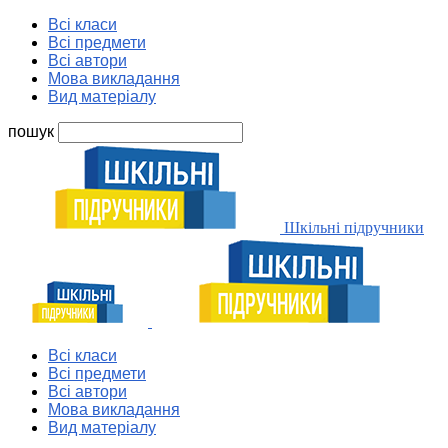
Всі класи
Всі предмети
Всі автори
Мова викладання
Вид матеріалу
пошук
Шкільні підручники
Всі класи
Всі предмети
Всі автори
Мова викладання
Вид матеріалу