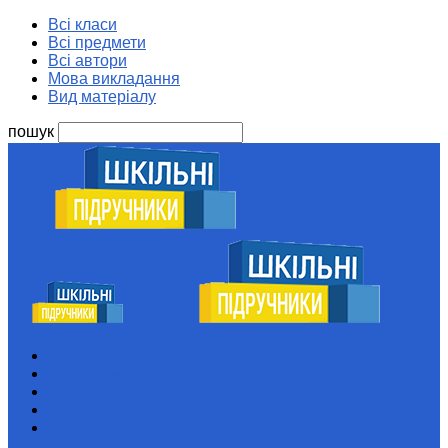
Всі класи
Всі предмети
Всі автори
Мова викладання
Вид матеріалу
пошук
Шкільні підручники
Всі класи
Всі предмети
Всі автори
Мова викладання
Вид матеріалу