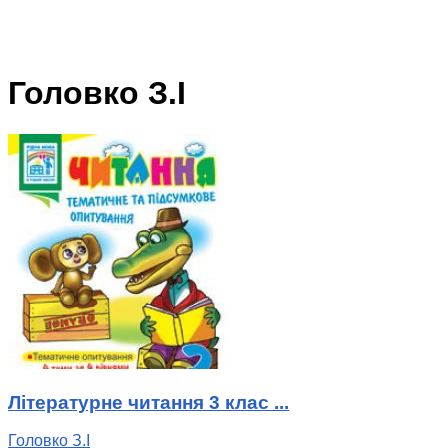
Головко З.І
Літературне читання 3 клас ...
Головко З.І