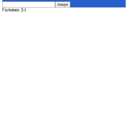
Головко З.І