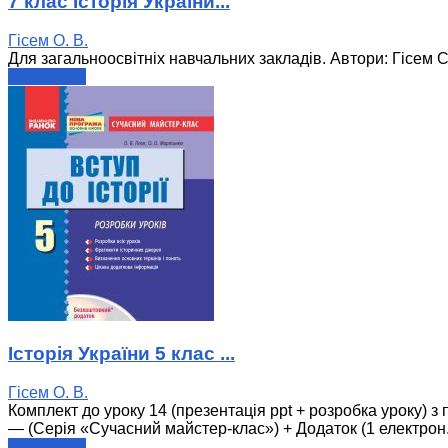
7 клас Історія України...
Гісем О. В.
Для загальноосвітніх навчальних закладів. Автори: Гісем С.
читати далі
Історія України 5 клас ...
Гісем О. В.
Комплект до уроку 14 (презентація ppt + розробка уроку) з по
— (Серія «Сучасний майстер-клас») + Додаток (1 електрон. 
читати далі