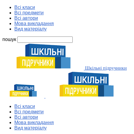
Всі класи
Всі предмети
Всі автори
Мова викладання
Вид матеріалу
пошук
Шкільні підручники
Всі класи
Всі предмети
Всі автори
Мова викладання
Вид матеріалу