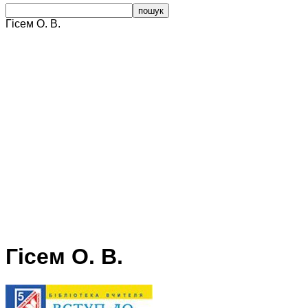
Гісем О. В.
Гісем О. В.