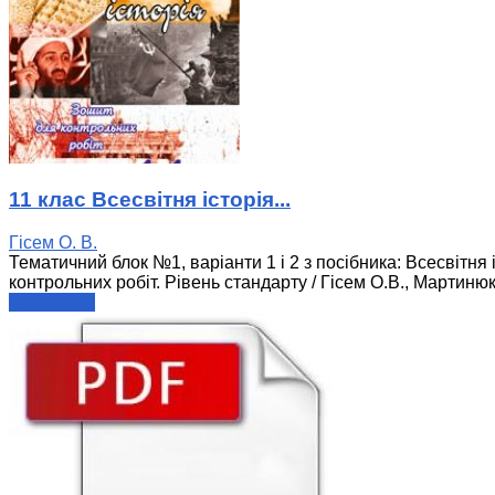
11 клас Всесвітня історія...
Гісем О. В.
Тематичний блок №1, варіанти 1 і 2 з посібника: Всесвітня і
контрольних робіт. Рівень стандарту / Гісем О.В., Мартинюк
читати далі