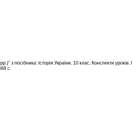
рр.)" з посібника: Історія України. 10 клас. Конспекти урокі
68 с.