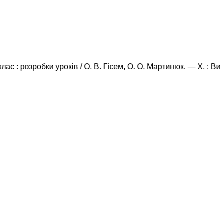
клас : розробки уроків / О. В. Гісем, О. О. Мартинюк. — X. :