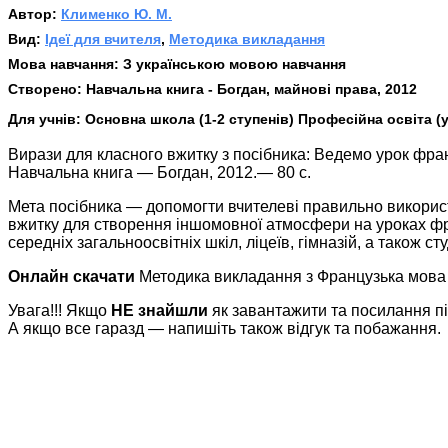
Автор:
Клименко Ю. М.
Вид:
Ідеї для вчителя
,
Методика викладання
Мова навчання:
З українською мовою навчання
Створено:
Навчальна книга - Богдан, майнові права, 2012
Для учнів:
Основна школа (1-2 ступенів) Професійна освіта (
Вирази для класного вжитку з посібника: Ведемо урок франц
Навчальна книга — Богдан, 2012.— 80 с.
Мета посібника — допомогти вчителеві правильно використ
вжитку для створення іншомовної атмосфери на уроках фра
середніх загальноосвітніх шкіл, ліцеїв, гімназій, а також сту
Онлайн скачати
Методика викладання з Французька мова 5 
Увага!!! Якщо
НЕ знайшли
як завантажити та посилання п
А якщо все гаразд — напишіть також відгук та побажання.