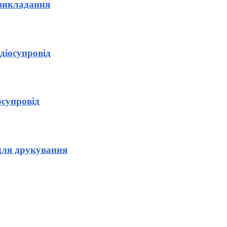
 викладання
діосупровід
осупровід
для друкування