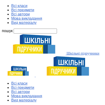
Всі класи
Всі предмети
Всі автори
Мова викладання
Вид матеріалу
пошук
Шкільні підручники
Всі класи
Всі предмети
Всі автори
Мова викладання
Вид матеріалу