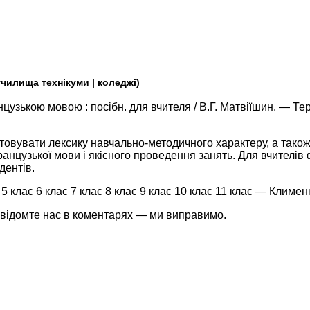
училища технікуми | коледжі)
узькою мовою : посібн. для вчителя / В.Г. Матвіїшин. — Тер
овувати лексику навчально-методичного характеру, а також
нцузької мови і якісного проведення занять. Для вчителів
дентів.
клас 6 клас 7 клас 8 клас 9 клас 10 клас 11 клас — Клименк
івідомте нас в коментарях — ми виправимо.