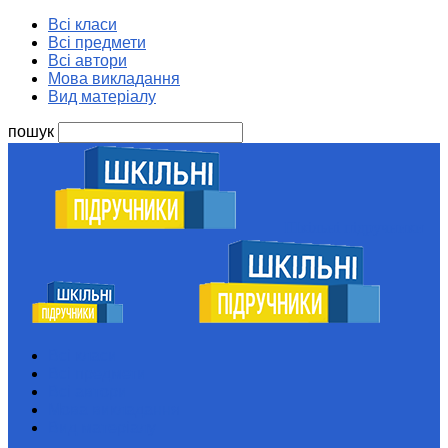
Всі класи
Всі предмети
Всі автори
Мова викладання
Вид матеріалу
пошук
Шкільні підручники
Всі класи
Всі предмети
Всі автори
Мова викладання
Вид матеріалу