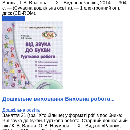
Ванжа, Т. В. Власова. — Х. : Вид-во «Ранок», 2014. — 304
с. — (Сучасна дошкільна освіта). — 1 електронний опт.
диск (CD-ROM).
читати далі
Дошкільне виховання Виховна робота...
Дошкільна освіта
Заняття 21 (гра "Хто більше) у форматі pdf із посібника:
Від звука до букви. Гурткова робота. Старший дошкільний
вік / К. В. Ванжа, О. В. Наумова. — Х. : Вид-во «Ранок»,