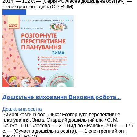
2014. — 112 с. — (Серія «Сучасна дошкільна освіта»). —
1 електрон. опт. диск (СD-ROM)
читати далі
Дошкільне виховання Виховна робота...
Дошкільна освіта
Зимові казки із посібника: Розгорнуте перспективне
планування. Зима. Старший дошкільний вік. / С. М.
Ванжа, Т. В. Власова. — Х. : Вид-во «Ранок», 2014. — 176
с. — (Сучасна дошкільна освіта). — 1 електронний опт.
диск (CD-ROM).