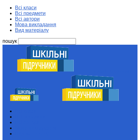
Всі класи
Всі предмети
Всі автори
Мова викладання
Вид матеріалу
пошук
Шкільні підручники
Всі класи
Всі предмети
Всі автори
Мова викладання
Вид матеріалу