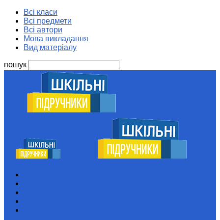
Всі класи
Всі предмети
Всі автори
Мова викладання
Вид матеріалу
пошук
Шкільні підручники
Всі класи
Всі предмети
Всі автори
Мова викладання
Вид матеріалу