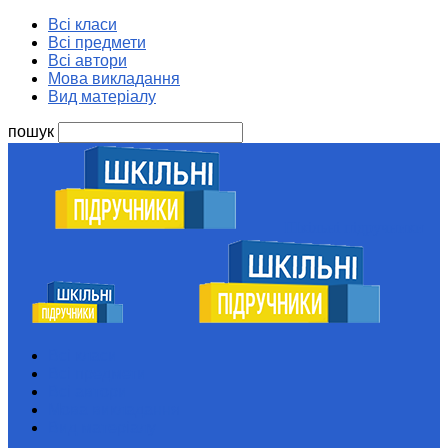
Всі класи
Всі предмети
Всі автори
Мова викладання
Вид матеріалу
пошук
Шкільні підручники
Всі класи
Всі предмети
Всі автори
Мова викладання
Вид матеріалу