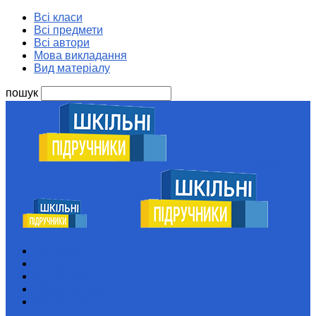
Всі класи
Всі предмети
Всі автори
Мова викладання
Вид матеріалу
пошук
Шкільні підручники
Всі класи
Всі предмети
Всі автори
Мова викладання
Вид матеріалу