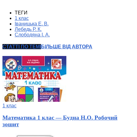
ТЕГИ
1 клас
Іваницька Е. В.
Лебедь Р. К.
Слободяна І. А.
СТАТТІ ПО ТЕМІ
БІЛЬШЕ ВІД АВТОРА
1 клас
Математика 1 клас — Будна Н.О. Робочий
зошит