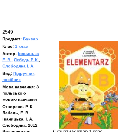
2549
Предмет:
Буквар
Клас:
1 клас
Автор:
Іваницька
Е. В.
,
Лебедь Р. К.
,
Слободяна І. А.
Вид:
Підручник
,
посібник
Мова навчання:
З
польською
мовою навчання
Створено:
Р. К.
Лебедь, Е. В.
Іваницька, І. А.
Слободяна, 2012
Видавництво
Скачати Буквар 1 клас -