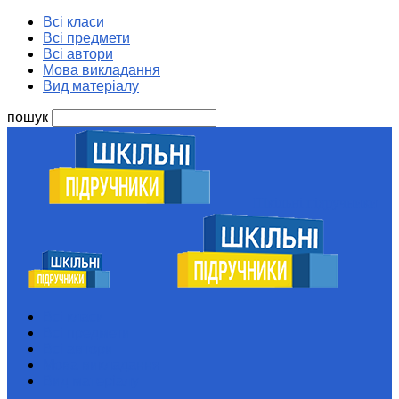
Всі класи
Всі предмети
Всі автори
Мова викладання
Вид матеріалу
пошук
Шкільні підручники
Всі класи
Всі предмети
Всі автори
Мова викладання
Вид матеріалу