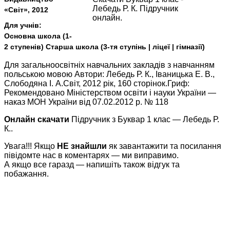
Лебедь Р. К. Підручник
«Світ», 2012
онлайн.
Для учнів:
Основна школа (1-
2 ступенів) Старша школа (3-тя ступінь | ліцеї | гімназії)
Для загальноосвітніх навчальних закладів з навчанням
польською мовою Автори: Лебедь Р. К., Іваницька Е. В.,
Слободяна І. А.Світ, 2012 рік, 160 сторінок.Гриф:
Рекомендовано Міністерством освіти і науки України —
наказ МОН України від 07.02.2012 р. № 118
Онлайн скачати
Підручник з Буквар 1 клас — Лебедь Р.
К..
Увага!!! Якщо
НЕ знайшли
як завантажити та посилання
півідомте нас в коментарях — ми виправимо.
А якщо все гаразд — напишіть також відгук та
побажання.