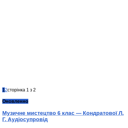
1
2
сторінка 1 з 2
Оновленно
Музичне мистецтво 6 клас — Кондратової Л.
Г. Аудіосупровід