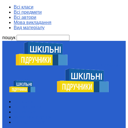
Всі класи
Всі предмети
Всі автори
Мова викладання
Вид матеріалу
пошук
Шкільні підручники
Всі класи
Всі предмети
Всі автори
Мова викладання
Вид матеріалу