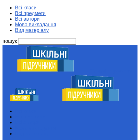
Всі класи
Всі предмети
Всі автори
Мова викладання
Вид матеріалу
пошук
Шкільні підручники
Всі класи
Всі предмети
Всі автори
Мова викладання
Вид матеріалу