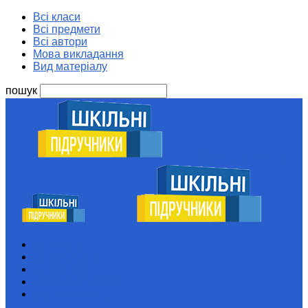
Всі класи
Всі предмети
Всі автори
Мова викладання
Вид матеріалу
пошук
Шкільні підручники
Всі класи
Всі предмети
Всі автори
Мова викладання
Вид матеріалу