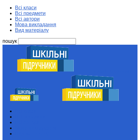
Всі класи
Всі предмети
Всі автори
Мова викладання
Вид матеріалу
пошук
Шкільні підручники
Всі класи
Всі предмети
Всі автори
Мова викладання
Вид матеріалу