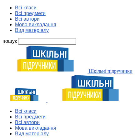
Всі класи
Всі предмети
Всі автори
Мова викладання
Вид матеріалу
пошук
Шкільні підручники
Всі класи
Всі предмети
Всі автори
Мова викладання
Вид матеріалу