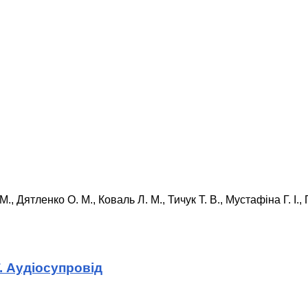
, Дятленко О. М., Коваль Л. М., Тичук Т. В., Мустафіна Г. І.,
. Аудіосупровід