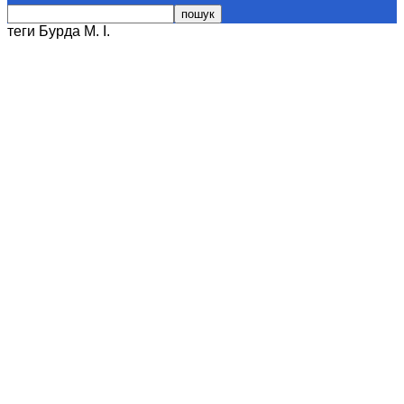
теги
Бурда М. І.