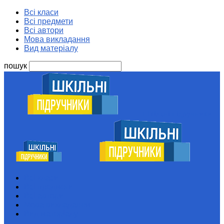
Всі класи
Всі предмети
Всі автори
Мова викладання
Вид матеріалу
пошук
Шкільні підручники
Всі класи
Всі предмети
Всі автори
Мова викладання
Вид матеріалу