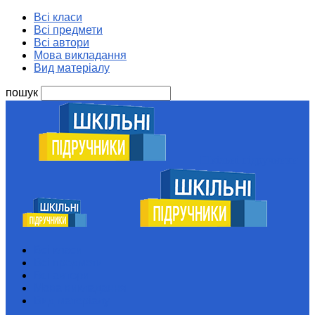
Всі класи
Всі предмети
Всі автори
Мова викладання
Вид матеріалу
пошук
Шкільні підручники
Всі класи
Всі предмети
Всі автори
Мова викладання
Вид матеріалу