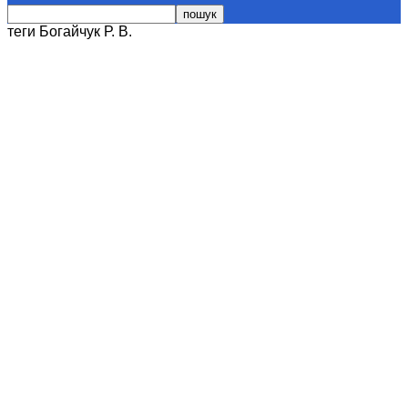
теги
Богайчук Р. В.