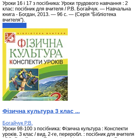
Уроки 16 і 17 з посібника: Уроки трудового навчання : 2
клас: посібник для вчителя / Р.В. Богайчук. — Навчальна
книга - Богдан, 2013. — 96 с. — (Серія “Бібліотека
вчителя”).
читати далі
Фізична культура 3 клас ...
Богайчук Р.В.
Уроки 98-100 з посібника: Фізична культура : Конспекти
уроків. 3 клас / вид. 2-ге, переробл. : посібник для вчителя