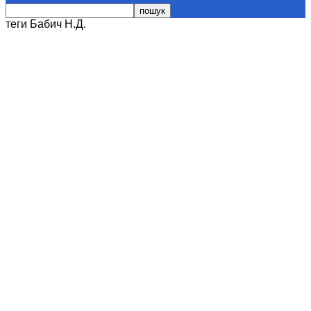
теги
Бабич Н.Д.