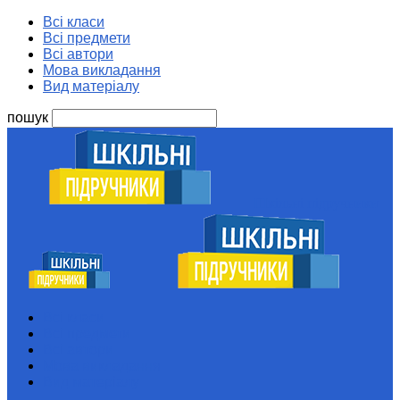
Всі класи
Всі предмети
Всі автори
Мова викладання
Вид матеріалу
пошук
Шкільні підручники
Всі класи
Всі предмети
Всі автори
Мова викладання
Вид матеріалу