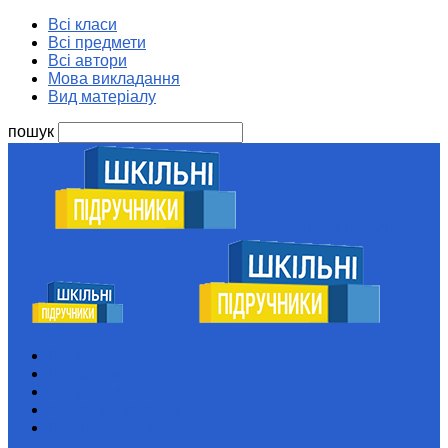
Всі класи
Всі предмети
Всі автори
Мова викладання
Вид матеріалу
пошук
Шкільні підручники
Всі класи
Всі предмети
Всі автори
Мова викладання
Вид матеріалу