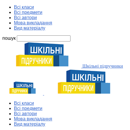
Всі класи
Всі предмети
Всі автори
Мова викладання
Вид матеріалу
пошук
Шкільні підручники
Всі класи
Всі предмети
Всі автори
Мова викладання
Вид матеріалу