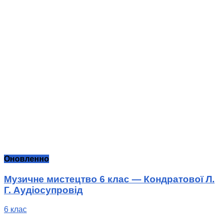
Оновленно
Музичне мистецтво 6 клас — Кондратової Л.
Г. Аудіосупровід
6 клас