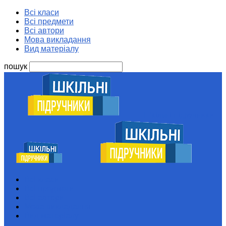
Всі класи
Всі предмети
Всі автори
Мова викладання
Вид матеріалу
пошук
Шкільні підручники
Всі класи
Всі предмети
Всі автори
Мова викладання
Вид матеріалу