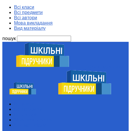
Всі класи
Всі предмети
Всі автори
Мова викладання
Вид матеріалу
пошук
Шкільні підручники
Всі класи
Всі предмети
Всі автори
Мова викладання
Вид матеріалу