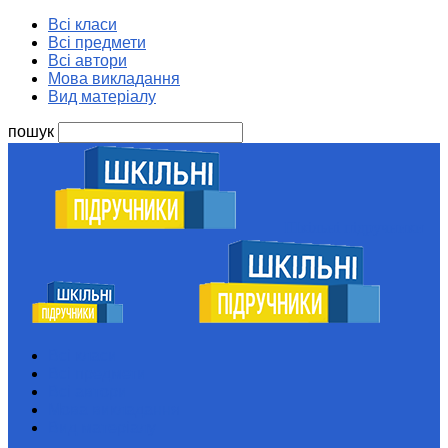
Всі класи
Всі предмети
Всі автори
Мова викладання
Вид матеріалу
пошук
Шкільні підручники
Всі класи
Всі предмети
Всі автори
Мова викладання
Вид матеріалу