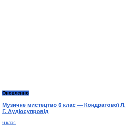
Оновленно
Музичне мистецтво 6 клас — Кондратової Л.
Г. Аудіосупровід
6 клас