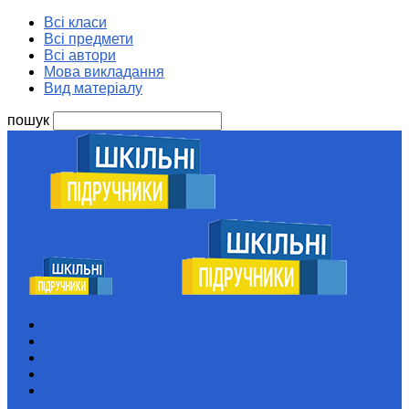
Всі класи
Всі предмети
Всі автори
Мова викладання
Вид матеріалу
пошук
Шкільні підручники
Всі класи
Всі предмети
Всі автори
Мова викладання
Вид матеріалу