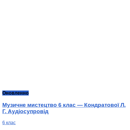
Оновленно
Музичне мистецтво 6 клас — Кондратової Л.
Г. Аудіосупровід
6 клас