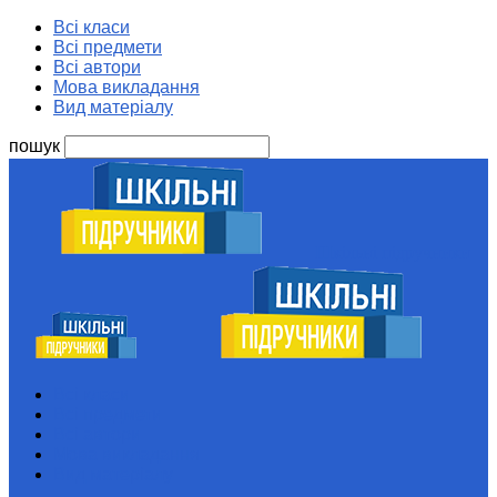
Всі класи
Всі предмети
Всі автори
Мова викладання
Вид матеріалу
пошук
Шкільні підручники
Всі класи
Всі предмети
Всі автори
Мова викладання
Вид матеріалу