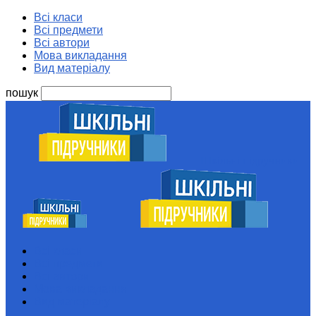
Всі класи
Всі предмети
Всі автори
Мова викладання
Вид матеріалу
пошук
Шкільні підручники
Всі класи
Всі предмети
Всі автори
Мова викладання
Вид матеріалу