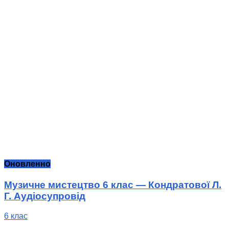
Оновленно
Музичне мистецтво 6 клас — Кондратової Л.
Г. Аудіосупровід
6 клас