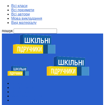
Всі класи
Всі предмети
Всі автори
Мова викладання
Вид матеріалу
пошук
Шкільні підручники
Всі класи
Всі предмети
Всі автори
Мова викладання
Вид матеріалу