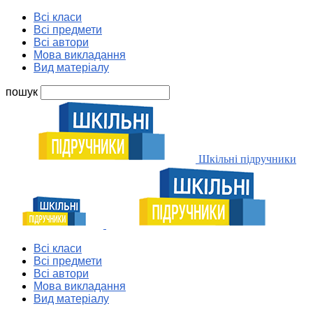
Всі класи
Всі предмети
Всі автори
Мова викладання
Вид матеріалу
пошук
Шкільні підручники
Всі класи
Всі предмети
Всі автори
Мова викладання
Вид матеріалу