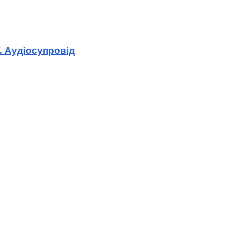
. Аудіосупровід