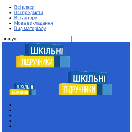
Всі класи
Всі предмети
Всі автори
Мова викладання
Вид матеріалу
пошук
Шкільні підручники
Всі класи
Всі предмети
Всі автори
Мова викладання
Вид матеріалу