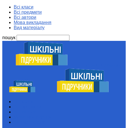
Всі класи
Всі предмети
Всі автори
Мова викладання
Вид матеріалу
пошук
Шкільні підручники
Всі класи
Всі предмети
Всі автори
Мова викладання
Вид матеріалу