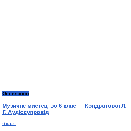
Оновленно
Музичне мистецтво 6 клас — Кондратової Л.
Г. Аудіосупровід
6 клас