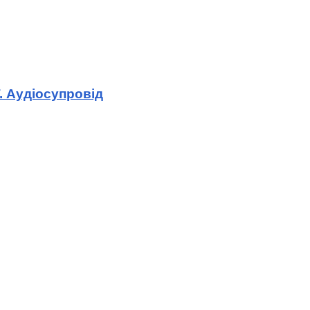
. Аудіосупровід