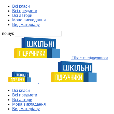
Всі класи
Всі предмети
Всі автори
Мова викладання
Вид матеріалу
пошук
Шкільні підручники
Всі класи
Всі предмети
Всі автори
Мова викладання
Вид матеріалу