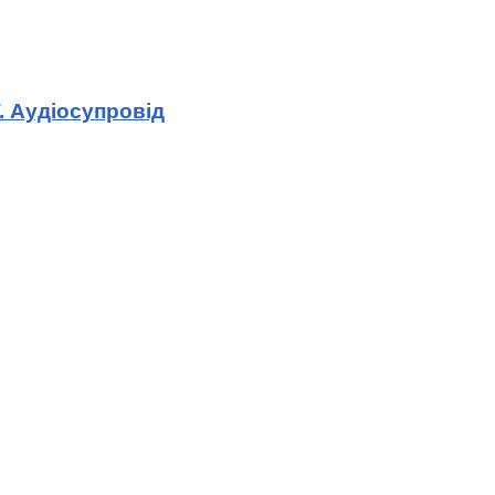
. Аудіосупровід