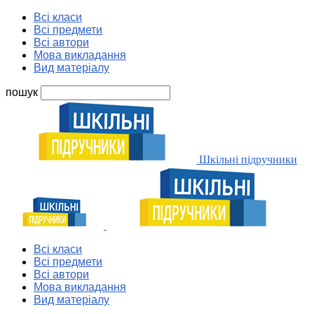
Всі класи
Всі предмети
Всі автори
Мова викладання
Вид матеріалу
пошук
Шкільні підручники
Всі класи
Всі предмети
Всі автори
Мова викладання
Вид матеріалу