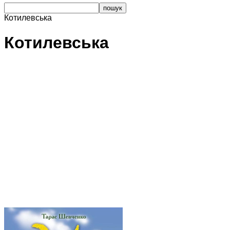
Котилевська
Котилевська