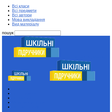
Всі класи
Всі предмети
Всі автори
Мова викладання
Вид матеріалу
пошук
Шкільні підручники
Всі класи
Всі предмети
Всі автори
Мова викладання
Вид матеріалу