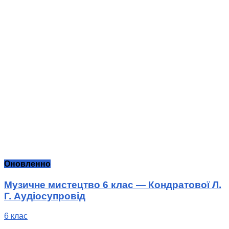
Оновленно
Музичне мистецтво 6 клас — Кондратової Л.
Г. Аудіосупровід
6 клас