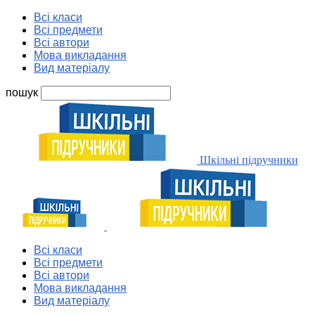
Всі класи
Всі предмети
Всі автори
Мова викладання
Вид матеріалу
пошук
Шкільні підручники
Всі класи
Всі предмети
Всі автори
Мова викладання
Вид матеріалу