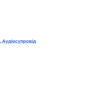
. Аудіосупровід