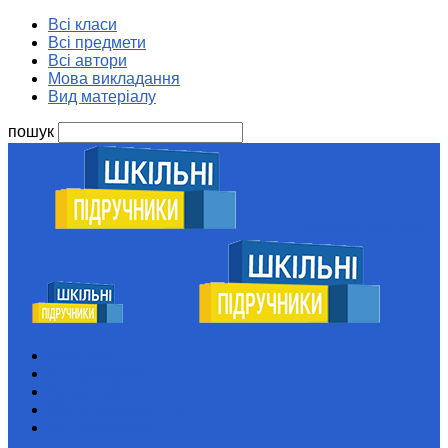
Всі класи
Всі предмети
Всі автори
Мова викладання
Вид матеріалу
пошук
Шкільні підручники
Всі класи
Всі предмети
Всі автори
Мова викладання
Вид матеріалу