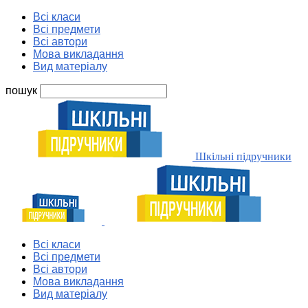
Всі класи
Всі предмети
Всі автори
Мова викладання
Вид матеріалу
пошук
Шкільні підручники
Всі класи
Всі предмети
Всі автори
Мова викладання
Вид матеріалу