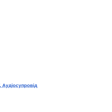
. Аудіосупровід