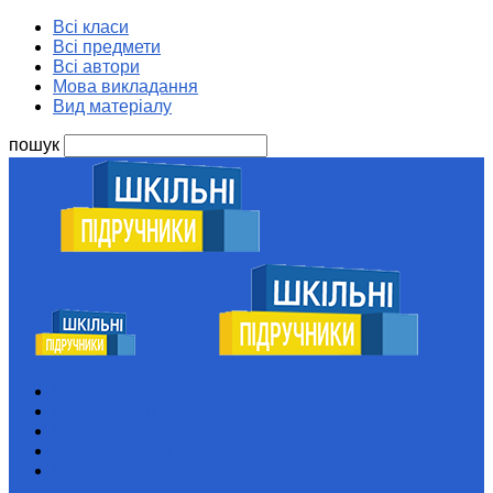
Всі класи
Всі предмети
Всі автори
Мова викладання
Вид матеріалу
пошук
Шкільні підручники
Всі класи
Всі предмети
Всі автори
Мова викладання
Вид матеріалу