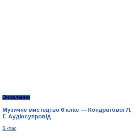
Оновленно
Музичне мистецтво 6 клас — Кондратової Л.
Г. Аудіосупровід
6 клас