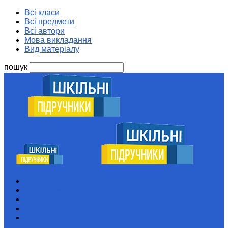
Всі класи
Всі предмети
Всі автори
Мова викладання
Вид матеріалу
пошук
Шкільні підручники
Всі класи
Всі предмети
Всі автори
Мова викладання
Вид матеріалу