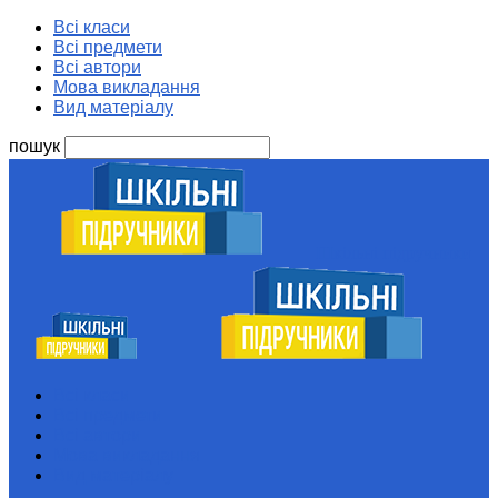
Всі класи
Всі предмети
Всі автори
Мова викладання
Вид матеріалу
пошук
Шкільні підручники
Всі класи
Всі предмети
Всі автори
Мова викладання
Вид матеріалу