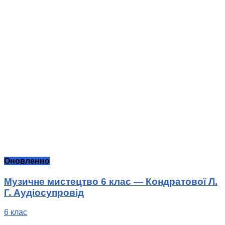
Оновленно
Музичне мистецтво 6 клас — Кондратової Л.
Г. Аудіосупровід
6 клас