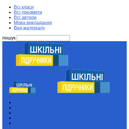
Всі класи
Всі предмети
Всі автори
Мова викладання
Вид матеріалу
пошук
Шкільні підручники
Всі класи
Всі предмети
Всі автори
Мова викладання
Вид матеріалу